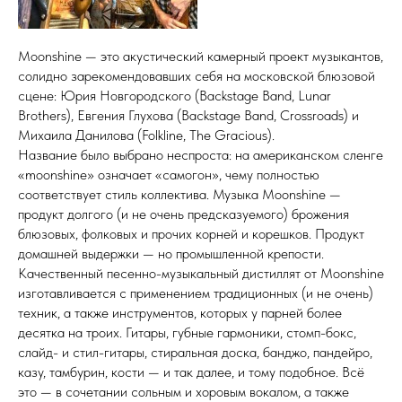
Moonshine — это акустический камерный проект музыкантов,
солидно зарекомендовавших себя на московской блюзовой
сцене: Юрия Новгородского (Backstage Band, Lunar
Brothers), Евгения Глухова (Backstage Band, Crossroads) и
Михаила Данилова (Folkline, The Gracious).
Название было выбрано неспроста: на американском сленге
«moonshine» означает «самогон», чему полностью
соответствует стиль коллектива. Музыка Moonshine —
продукт долгого (и не очень предсказуемого) брожения
блюзовых, фолковых и прочих корней и корешков. Продукт
домашней выдержки — но промышленной крепости.
Качественный песенно-музыкальный дистиллят от Moonshine
изготавливается с применением традиционных (и не очень)
техник, а также инструментов, которых у парней более
десятка на троих. Гитары, губные гармоники, стомп-бокс,
слайд- и стил-гитары, стиральная доска, банджо, пандейро,
казу, тамбурин, кости — и так далее, и тому подобное. Всё
это — в сочетании сольным и хоровым вокалом, а также