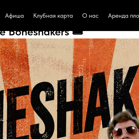
Афиша
Клубная карта
О нас
Аренда пл
e Boneshakers 🎟️