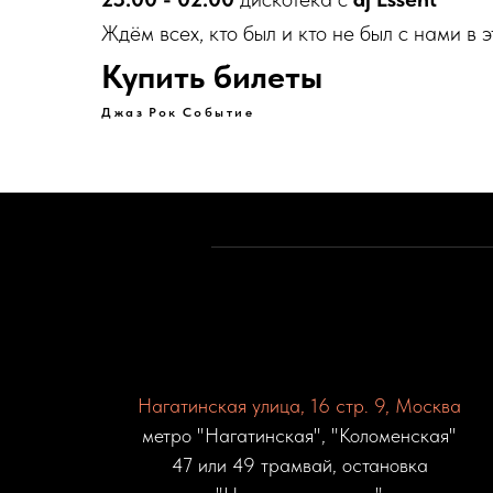
Ждём всех, кто был и кто не был с нами в э
Купить билеты
Джаз
Рок
Событие
Нагатинская улица, 16 стр. 9, Москва
метро "Нагатинская", "Коломенская"
47 или 49 трамвай, остановка