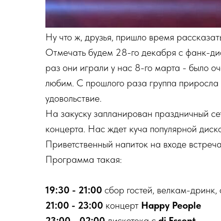
Ну что ж, друзья, пришло время рассказа
Отмечать будем 28-го декабря с фанк-ди
раз они играли у нас 8-го марта - было оч
любим. С прошлого раза группа приросла 
удовольствие.
На закуску запланирован праздничный сет 
концерта. Нас ждет куча популярной диско
Приветственный напиток на входе встреча
Программа такая:
19:30 - 21:00
сбор гостей, велкам-дринк, 
21:00 - 23:00
концерт
Happy People
23:00 - 02:00
дискотека с
dj Essent