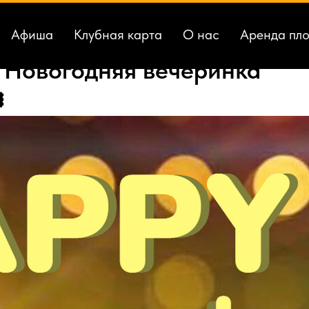
Афиша
Клубная карта
О нас
Аренда пл
// Новогодняя вечеринка
️