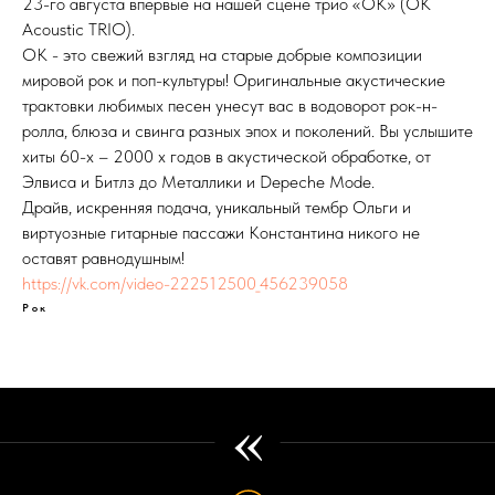
23-го августа впервые на нашей сцене трио «ОК» (ОК
Acoustic TRIO).
ОК - это свежий взгляд на старые добрые композиции
мировой рок и поп-культуры! Оригинальные акустические
трактовки любимых песен унесут вас в водоворот рок-н-
ролла, блюза и свинга разных эпох и поколений. Вы услышите
хиты 60-х – 2000 х годов в акустической обработке, от
Элвиса и Битлз до Металлики и Depeche Mode.
Драйв, искренняя подача, уникальный тембр Ольги и
виртуозные гитарные пассажи Константина никого не
оставят равнодушным!
https://vk.com/video-222512500_456239058
Рок
«