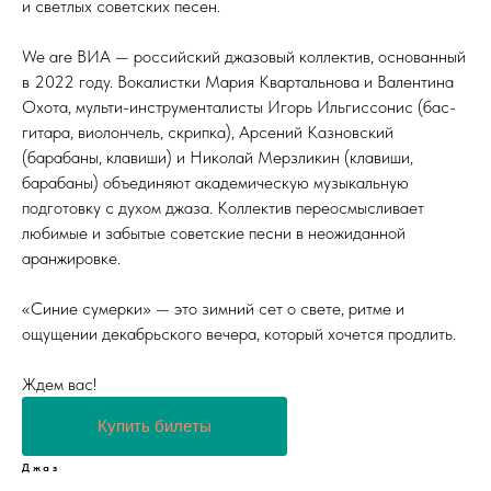
и светлых советских песен.
We are ВИА — российский джазовый коллектив, основанный
в 2022 году. Вокалистки Мария Квартальнова и Валентина
Охота, мульти-инструменталисты Игорь Ильгиссонис (бас-
гитара, виолончель, скрипка), Арсений Казновский
(барабаны, клавиши) и Николай Мерзликин (клавиши,
барабаны) объединяют академическую музыкальную
подготовку с духом джаза. Коллектив переосмысливает
любимые и забытые советские песни в неожиданной
аранжировке.
«Синие сумерки» — это зимний сет о свете, ритме и
ощущении декабрьского вечера, который хочется продлить.
Ждем вас!
Купить билеты
Джаз