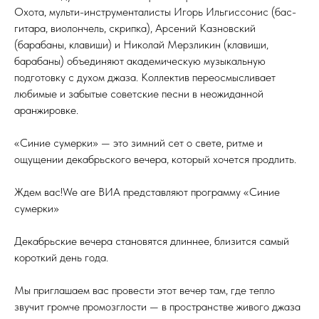
Охота, мульти-инструменталисты Игорь Ильгиссонис (бас-
гитара, виолончель, скрипка), Арсений Казновский
(барабаны, клавиши) и Николай Мерзликин (клавиши,
барабаны) объединяют академическую музыкальную
подготовку с духом джаза. Коллектив переосмысливает
любимые и забытые советские песни в неожиданной
аранжировке.
«Синие сумерки» — это зимний сет о свете, ритме и
ощущении декабрьского вечера, который хочется продлить.
Ждем вас!We are ВИА представляют программу «Синие
сумерки»
Декабрьские вечера становятся длиннее, близится самый
короткий день года.
Мы приглашаем вас провести этот вечер там, где тепло
звучит громче промозглости — в пространстве живого джаза