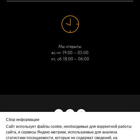
Мы открыты:
вс-чт 19:00 – 05:00
пт, сб 18:00 – 06:00
Сбор информации
Сайт использует файлы cookie, необходимые для корректной работы
© 2023-2025 ООО "Меллоу Еллоу". ИНН 9724226584/КПП 772401001.
сайта, и сервисы Яндекс-метрики, используемые для анализа
Копирование фото и видео материалов без ссылки на источник
статистики посещаемости, которые не содержат сведений, на
запрещено. //
Политика обработки персональных данных