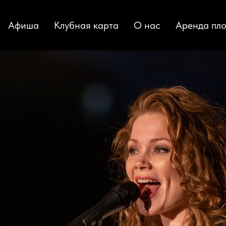
еля 20:00 // Браво Трибьют 
Афиша
Клубная карта
О нас
Аренда пл