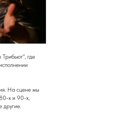
 Трибьют", где
 исполнении
ия. На сцене мы
80-х и 90-х,
е другие.