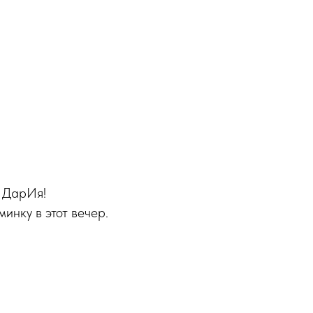
— ДарИя!
инку в этот вечер.