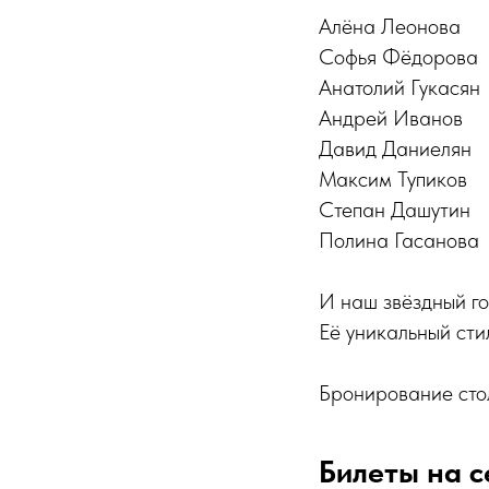
Алëна Леонова
Софья Фëдорова
Анатолий Гукасян
Андрей Иванов
Давид Даниелян
Максим Тупиков
Степан Дашутин
Полина Гасанова
И наш звёздный го
Её уникальный сти
Бронирование сто
Билеты на с