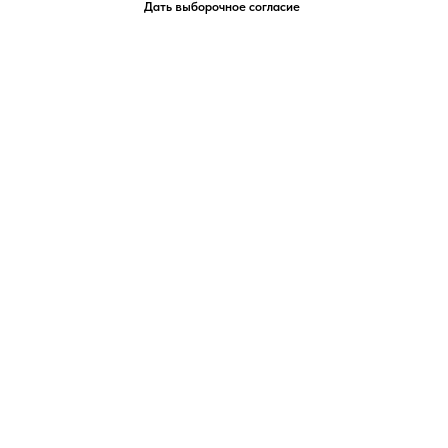
Дать выборочное согласие
«
Нагатинская улица, 16 стр. 9, Москва
метро "Нагатинская", "Коломенская"
47 или 49 трамвай, остановка
"Нагатинское депо"
Вход через арку с воротами