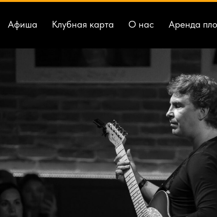
ля 20:00 // The Boneshakers
Афиша
Клубная карта
О нас
Аренда пл