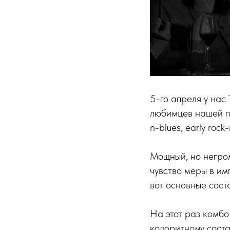
5-го апреля у нас
любимцев нашей пу
n-blues, early rock-n
Мощный, но негром
чувство меры в им
вот основные сост
На этот раз комбо
колоритному соста