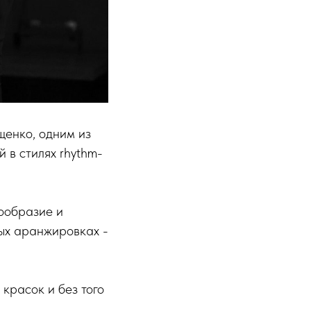
щенко, одним из
 в стилях rhythm-
ообразие и
бых аранжировках -
красок и без того