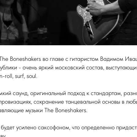
 The Boneshakers во главе с гитаристом Вадимом Ива
блики - очень яркий московский состав, выступающий
-roll, surf, soul.
кий саунд, оригинальный подход к стандартам, разн
провизациях, сохранение танцевальной основы в лю
авляющие музыки The Boneshakers.
 будет усилено саксофоном, что определенно придаст 
ву.